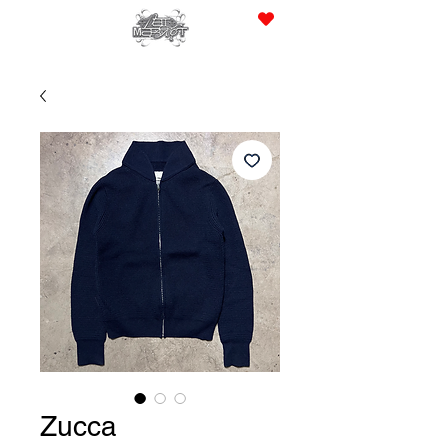
JPY (¥)
Zucca