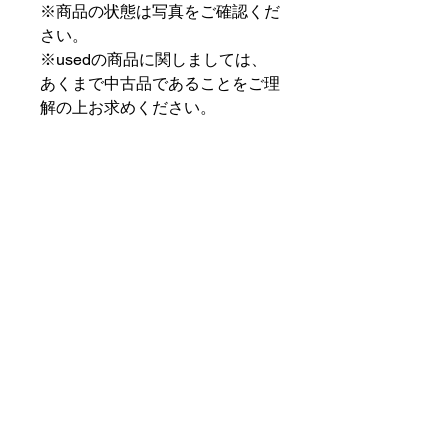
※商品の状態は写真をご確認くだ
さい。
※usedの商品に関しましては、
あくまで中古品であることをご理
解の上お求めください。
⠀⠀⠀⠀⠀⠀⠀⠀⠀⠀⠀⠀
PAT MARKET IKEBUKURO
⠀⠀⠀⠀⠀⠀⠀⠀⠀⠀⠀⠀
✟ ✞ ✟ ✞ ✟✟ ✞ ✟ ✞ ✟✟ ✞ ✟ ✞
✟
PAT MARKET IKEBUKURO
東京都豊島区池袋2-32-3拾ビル102
OPEN 14:00 〜 CLOSE 20:00
Closed Day: Wednesday
SOCIAL
SUPPORT