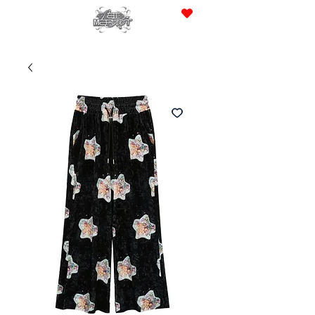
JPY (¥)