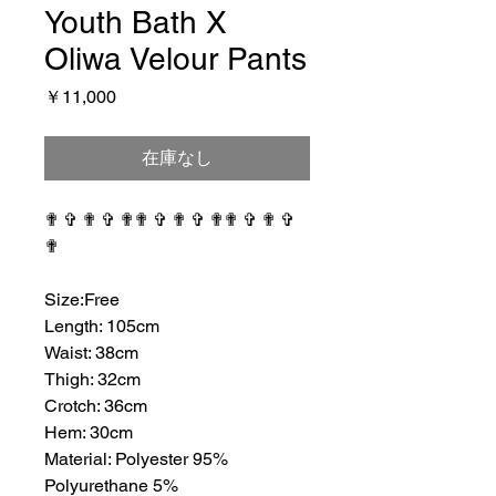
Youth Bath X
Oliwa Velour Pants
価
￥11,000
格
在庫なし
✟ ✞ ✟ ✞ ✟✟ ✞ ✟ ✞ ✟✟ ✞ ✟ ✞
✟
⠀⠀⠀⠀⠀⠀⠀⠀⠀⠀⠀⠀
Size:Free
Length: 105cm
Waist: 38cm
Thigh: 32cm
Crotch: 36cm
Hem: 30cm
Material: Polyester 95%
Polyurethane 5%