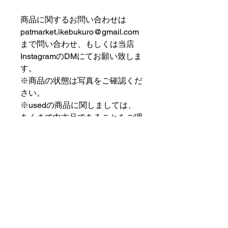
⠀⠀⠀⠀⠀⠀⠀⠀⠀⠀⠀⠀
商品に関するお問い合わせは
patmarket.ikebukuro@gmail.com
まで問い合わせ、もしくは当店
InstagramのDMにてお願い致しま
す。
※商品の状態は写真をご確認くだ
さい。
※usedの商品に関しましては、
あくまで中古品であることをご理
解の上お求めください。
⠀⠀⠀⠀⠀⠀⠀⠀⠀⠀⠀⠀
PAT MARKET IKEBUKURO
⠀⠀⠀⠀⠀⠀⠀⠀⠀⠀⠀⠀
✟ ✞ ✟ ✞ ✟✟ ✞ ✟ ✞ ✟✟ ✞ ✟ ✞
✟