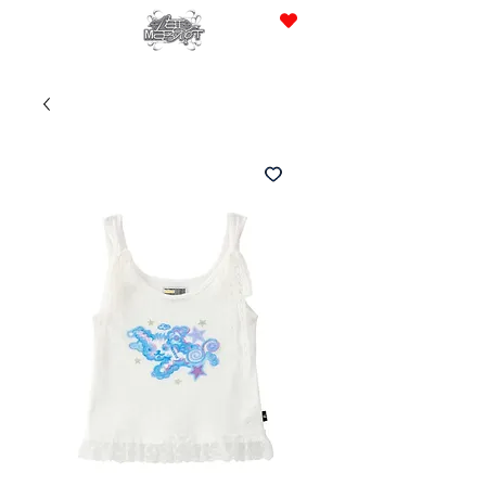
JPY (¥)