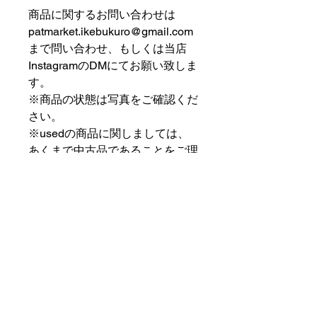
商品に関するお問い合わせは
patmarket.ikebukuro@gmail.com
まで問い合わせ、もしくは当店
InstagramのDMにてお願い致しま
す。
※商品の状態は写真をご確認くだ
さい。
※usedの商品に関しましては、
あくまで中古品であることをご理
解の上お求めください。
⠀⠀⠀⠀⠀⠀⠀⠀⠀⠀⠀⠀
PAT MARKET IKEBUKURO
⠀⠀⠀⠀⠀⠀⠀⠀⠀⠀⠀⠀
✟ ✞ ✟ ✞ ✟✟ ✞ ✟ ✞ ✟✟ ✞ ✟ ✞
✟