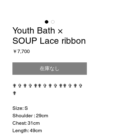
Youth Bath ×
SOUP Lace ribbon
価
￥7,700
格
在庫なし
✟ ✞ ✟ ✞ ✟✟ ✞ ✟ ✞ ✟✟ ✞ ✟ ✞
✟
⠀⠀⠀⠀⠀⠀⠀⠀⠀⠀⠀⠀
Size: S
Shoulder : 29cm
Chest: 31cm
Length: 49cm
⠀⠀⠀⠀⠀⠀⠀⠀⠀⠀⠀⠀