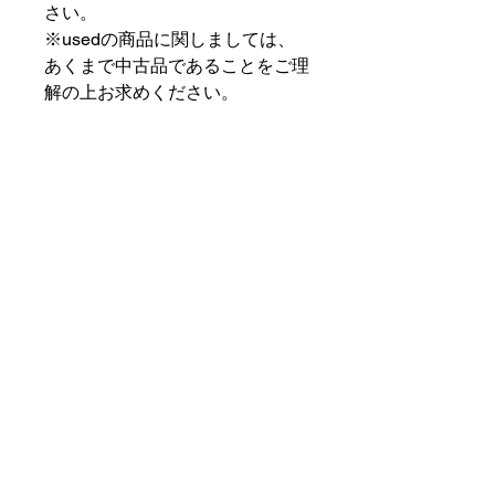
さい。
※usedの商品に関しましては、
あくまで中古品であることをご理
解の上お求めください。
⠀⠀⠀⠀⠀⠀⠀⠀⠀⠀⠀⠀
PAT MARKET IKEBUKURO
⠀⠀⠀⠀⠀⠀⠀⠀⠀⠀⠀⠀
✟ ✞ ✟ ✞ ✟✟ ✞ ✟ ✞ ✟✟ ✞ ✟ ✞
✟
PAT MARKET IKEBUKURO
東京都豊島区池袋2-32-3拾ビル102
OPEN 14:00 〜 CLOSE 20:00
Closed Day: Wednesday
SOCIAL
SUPPORT
Instagram
patmarket.ikebukuro@gmail.com