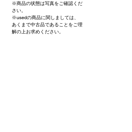
※商品の状態は写真をご確認くだ
さい。
※usedの商品に関しましては、
あくまで中古品であることをご理
解の上お求めください。
⠀⠀⠀⠀⠀⠀⠀⠀⠀⠀⠀⠀
PAT MARKET IKEBUKURO
⠀⠀⠀⠀⠀⠀⠀⠀⠀⠀⠀⠀
✟ ✞ ✟ ✞ ✟✟ ✞ ✟ ✞ ✟✟ ✞ ✟ ✞
✟
PAT MARKET IKEBUKURO
東京都豊島区池袋2-32-3拾ビル102
OPEN 14:00 〜 CLOSE 20:00
Closed Day: Wednesday
SOCIAL
SUPPORT