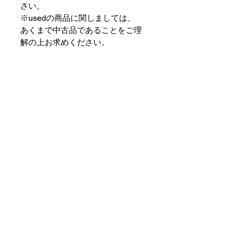
さい。
※usedの商品に関しましては、
あくまで中古品であることをご理
解の上お求めください。
⠀⠀⠀⠀⠀⠀⠀⠀⠀⠀⠀⠀
PAT MARKET IKEBUKURO
⠀⠀⠀⠀⠀⠀⠀⠀⠀⠀⠀⠀
✟ ✞ ✟ ✞ ✟✟ ✞ ✟ ✞ ✟✟ ✞ ✟ ✞
✟
PAT MARKET IKEBUKURO
東京都豊島区池袋2-32-3拾ビル102
OPEN 14:00 〜 CLOSE 20:00
Closed Day: Wednesday
SOCIAL
SUPPORT
Instagram
patmarket.ikebukuro@gmail.com