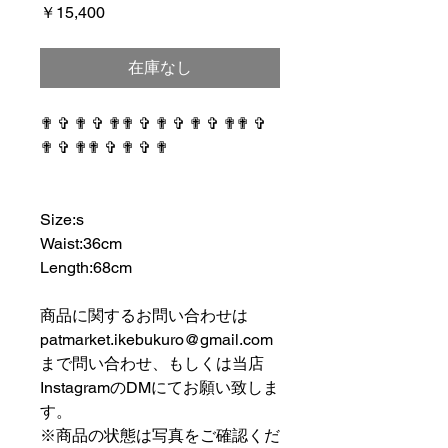
価
￥15,400
格
在庫なし
✟ ✞ ✟ ✞ ✟✟ ✞ ✟ ✞ ✟ ✞ ✟✟ ✞
✟ ✞ ✟✟ ✞ ✟ ✞ ✟
⠀⠀⠀⠀⠀⠀⠀⠀⠀⠀⠀
⠀⠀⠀⠀⠀⠀⠀⠀⠀⠀⠀⠀
Size:s
Waist:36cm
Length:68cm
⠀⠀⠀⠀⠀⠀⠀⠀⠀⠀⠀⠀
商品に関するお問い合わせは
patmarket.ikebukuro@gmail.com
まで問い合わせ、もしくは当店
InstagramのDMにてお願い致しま
す。
※商品の状態は写真をご確認くだ