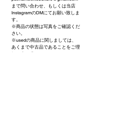
まで問い合わせ、もしくは当店
InstagramのDMにてお願い致しま
す。
※商品の状態は写真をご確認くだ
さい。
※usedの商品に関しましては、
あくまで中古品であることをご理
解の上お求めください。
⠀⠀⠀⠀⠀⠀⠀⠀⠀⠀⠀⠀
PAT MARKET IKEBUKURO
⠀⠀⠀⠀⠀⠀⠀⠀⠀⠀⠀⠀
✟ ✞ ✟ ✞ ✟✟ ✞ ✟ ✞ ✟✟ ✞ ✟ ✞
✟
PAT MARKET IKEBUKURO
東京都豊島区池袋2-32-3拾ビル102