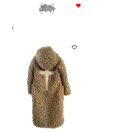
JPY (¥)