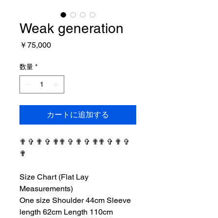
Weak generation
価
￥75,000
格
数量
*
カートに追加する
✟ ✞ ✟ ✞ ✟✟ ✞ ✟ ✞ ✟✟ ✞ ✟ ✞
✟
⠀⠀⠀⠀⠀⠀⠀⠀⠀⠀⠀⠀
Size Chart (Flat Lay
Measurements)
One size Shoulder 44cm Sleeve
length 62cm Length 110cm