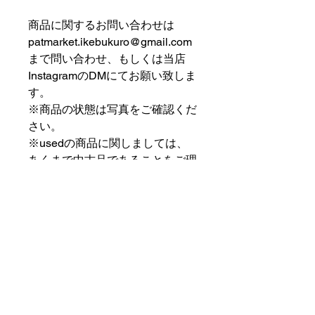
⠀⠀⠀⠀⠀⠀⠀⠀⠀⠀⠀⠀
商品に関するお問い合わせは
patmarket.ikebukuro@gmail.com
まで問い合わせ、もしくは当店
InstagramのDMにてお願い致しま
す。
※商品の状態は写真をご確認くだ
さい。
※usedの商品に関しましては、
あくまで中古品であることをご理
解の上お求めください。
⠀⠀⠀⠀⠀⠀⠀⠀⠀⠀⠀⠀
PAT MARKET IKEBUKURO
⠀⠀⠀⠀⠀⠀⠀⠀⠀⠀⠀⠀
✟ ✞ ✟ ✞ ✟✟ ✞ ✟ ✞ ✟✟ ✞ ✟ ✞
✟