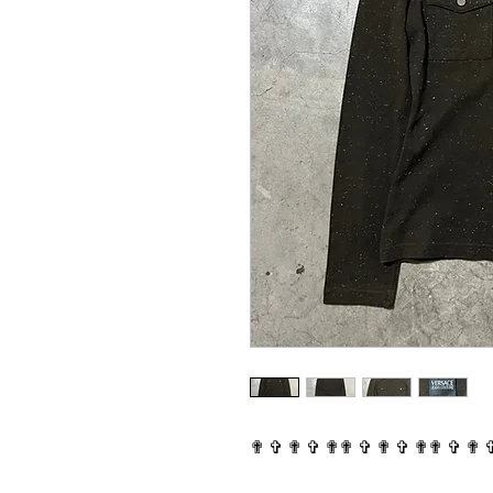
✟ ✞ ✟ ✞ ✟✟ ✞ ✟ ✞ ✟✟ ✞ ✟ 
⠀⠀⠀⠀⠀⠀⠀⠀⠀⠀⠀⠀