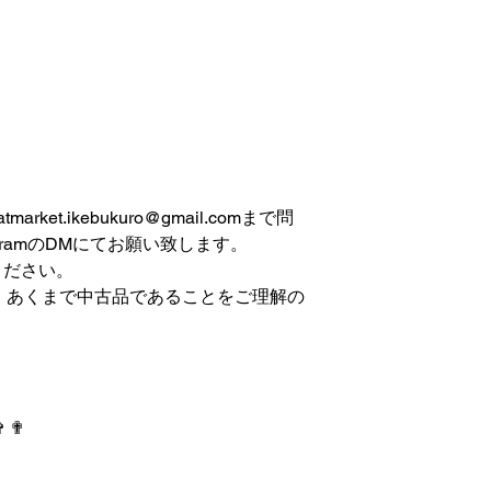
et.ikebukuro@gmail.comまで問
gramのDMにてお願い致します。
ください。
は、あくまで中古品であることをご理解の
✞ ✟