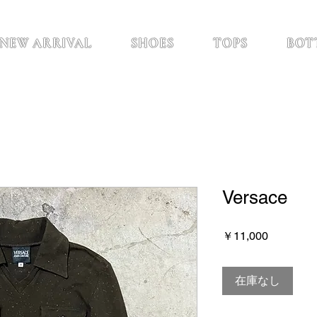
NEW ARRIVAL
SHOES
TOPS
BOT
Versace
価
￥11,000
格
在庫なし