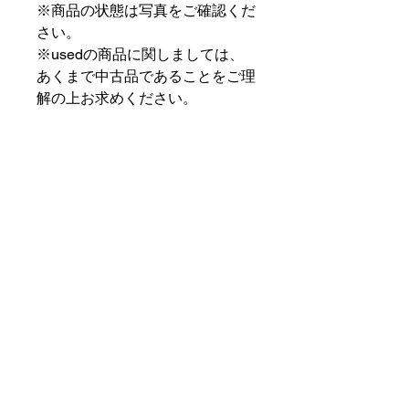
※商品の状態は写真をご確認くだ
さい。
※usedの商品に関しましては、
あくまで中古品であることをご理
解の上お求めください。
⠀⠀⠀⠀⠀⠀⠀⠀⠀⠀⠀⠀
PAT MARKET IKEBUKURO
⠀⠀⠀⠀⠀⠀⠀⠀⠀⠀⠀⠀
✟ ✞ ✟ ✞ ✟✟ ✞ ✟ ✞ ✟✟ ✞ ✟ ✞
✟
PAT MARKET IKEBUKURO
東京都豊島区池袋2-32-3拾ビル102
OPEN 14:00 〜 CLOSE 20:00
Closed Day: Wednesday
SOCIAL
SUPPORT