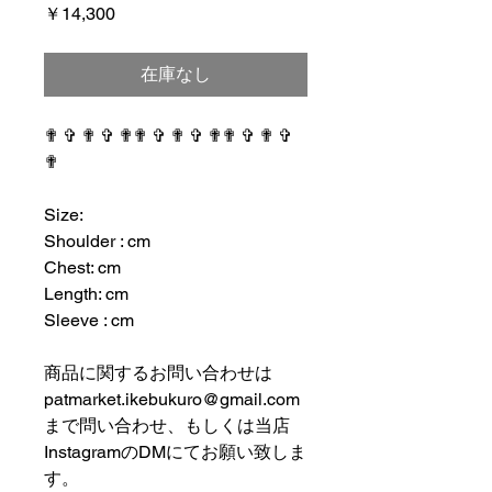
価
￥14,300
格
在庫なし
✟ ✞ ✟ ✞ ✟✟ ✞ ✟ ✞ ✟✟ ✞ ✟ ✞
✟
⠀⠀⠀⠀⠀⠀⠀⠀⠀⠀⠀⠀
Size:
Shoulder : cm
Chest: cm
Length: cm
Sleeve : cm
⠀⠀⠀⠀⠀⠀⠀⠀⠀⠀⠀⠀
商品に関するお問い合わせは
patmarket.ikebukuro@gmail.com
まで問い合わせ、もしくは当店
InstagramのDMにてお願い致しま
す。