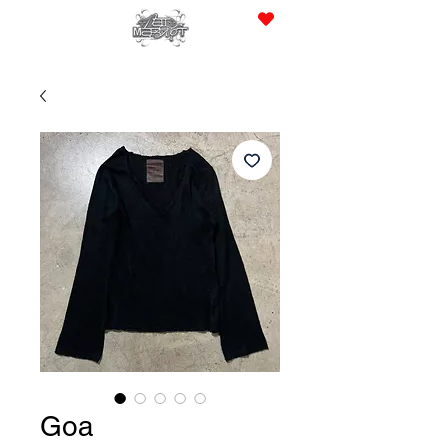
JPY (¥)
Goa