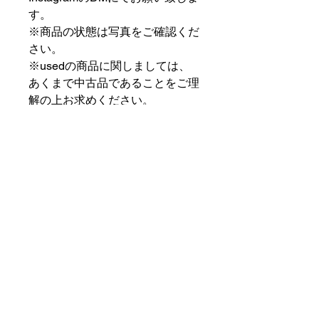
す。
※商品の状態は写真をご確認くだ
さい。
※usedの商品に関しましては、
あくまで中古品であることをご理
解の上お求めください。
⠀⠀⠀⠀⠀⠀⠀⠀⠀⠀⠀⠀
PAT MARKET IKEBUKURO
⠀⠀⠀⠀⠀⠀⠀⠀⠀⠀⠀⠀
✟ ✞ ✟ ✞ ✟✟ ✞ ✟ ✞ ✟✟ ✞ ✟ ✞
✟
PAT MARKET IKEBUKURO
東京都豊島区池袋2-32-3拾ビル102
OPEN 14:00 〜 CLOSE 20:00
Closed Day: Wednesday