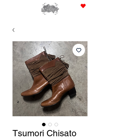
JPY (¥)
Tsumori Chisato