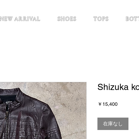
NEW ARRIVAL
SHOES
TOPS
BOT
Shizuka k
価
￥15,400
格
在庫なし