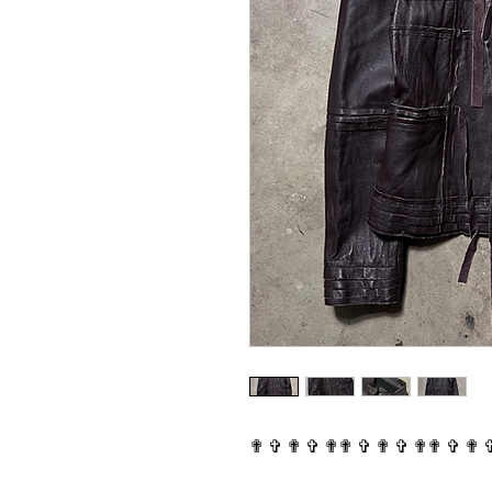
✟ ✞ ✟ ✞ ✟✟ ✞ ✟ ✞ ✟✟ ✞ ✟ 
⠀⠀⠀⠀⠀⠀⠀⠀⠀⠀⠀⠀