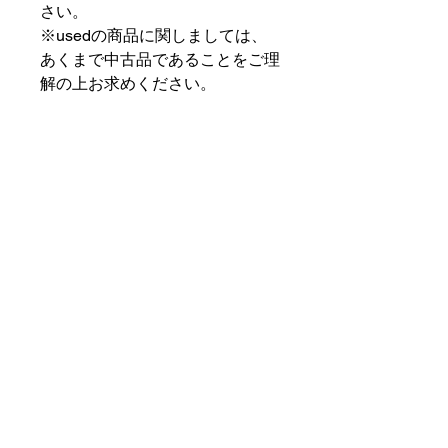
さい。
※usedの商品に関しましては、
あくまで中古品であることをご理
解の上お求めください。
⠀⠀⠀⠀⠀⠀⠀⠀⠀⠀⠀⠀
PAT MARKET IKEBUKURO
⠀⠀⠀⠀⠀⠀⠀⠀⠀⠀⠀⠀
✟ ✞ ✟ ✞ ✟✟ ✞ ✟ ✞ ✟✟ ✞ ✟ ✞
✟
PAT MARKET IKEBUKURO
東京都豊島区池袋2-32-3拾ビル102
OPEN 14:00 〜 CLOSE 20:00
Closed Day: Wednesday
SOCIAL
SUPPORT
Instagram
patmarket.ikebukuro@gmail.com