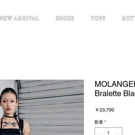
NEW ARRIVAL
SHOES
TOPS
BOT
MOLANGELA
Bralette Bl
価
￥23,700
格
数量
*