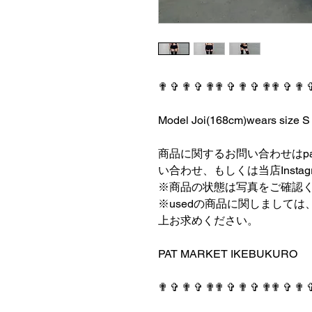
✟ ✞ ✟ ✞ ✟✟ ✞ ✟ ✞ ✟✟ ✞ ✟ 
⠀⠀⠀⠀⠀⠀⠀⠀⠀⠀⠀⠀
Model Joi(168cm)wears size S
⠀⠀⠀⠀⠀⠀⠀⠀⠀⠀⠀⠀
商品に関するお問い合わせはpatmark
い合わせ、もしくは当店Insta
※商品の状態は写真をご確認
※usedの商品に関しまして
上お求めください。
⠀⠀⠀⠀⠀⠀⠀⠀⠀⠀⠀⠀
PAT MARKET IKEBUKURO
⠀⠀⠀⠀⠀⠀⠀⠀⠀⠀⠀⠀
✟ ✞ ✟ ✞ ✟✟ ✞ ✟ ✞ ✟✟ ✞ ✟ 