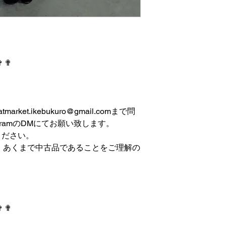
✞ ✟
et.ikebukuro@gmail.comまで問
gramのDMにてお願い致します。
ください。
は、あくまで中古品であることをご理解の
✞ ✟