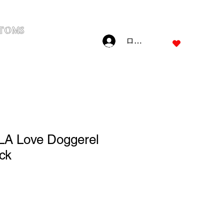
TOMS
ログイン
JPY (¥)
 Love Doggerel
ack