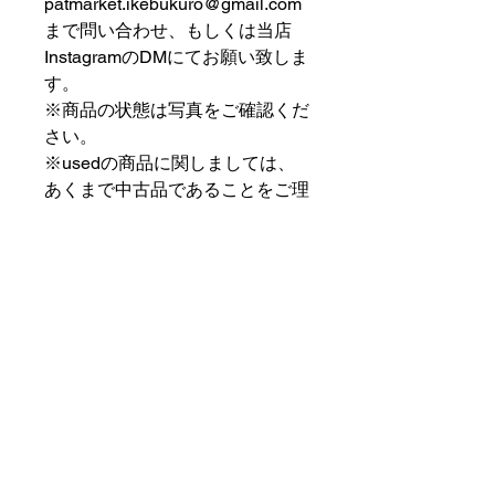
patmarket.ikebukuro@gmail.com
まで問い合わせ、もしくは当店
InstagramのDMにてお願い致しま
す。
※商品の状態は写真をご確認くだ
さい。
※usedの商品に関しましては、
あくまで中古品であることをご理
解の上お求めください。
⠀⠀⠀⠀⠀⠀⠀⠀⠀⠀⠀⠀
PAT MARKET IKEBUKURO
⠀⠀⠀⠀⠀⠀⠀⠀⠀⠀⠀⠀
✟ ✞ ✟ ✞ ✟✟ ✞ ✟ ✞ ✟✟ ✞ ✟ ✞
✟
PAT MARKET IKEBUKURO
東京都豊島区池袋2-32-3拾ビル102