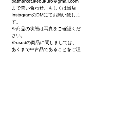
patmarket.ikebukuro@gmail.com
まで問い合わせ、もしくは当店
InstagramのDMにてお願い致しま
す。
※商品の状態は写真をご確認くだ
さい。
※usedの商品に関しましては、
あくまで中古品であることをご理
解の上お求めください。
⠀⠀⠀⠀⠀⠀⠀⠀⠀⠀⠀⠀
PAT MARKET IKEBUKURO
⠀⠀⠀⠀⠀⠀⠀⠀⠀⠀⠀⠀
✟ ✞ ✟ ✞ ✟✟ ✞ ✟ ✞ ✟✟ ✞ ✟ ✞
✟
PAT MARKET IKEBUKURO
東京都豊島区池袋2-32-3拾ビル102