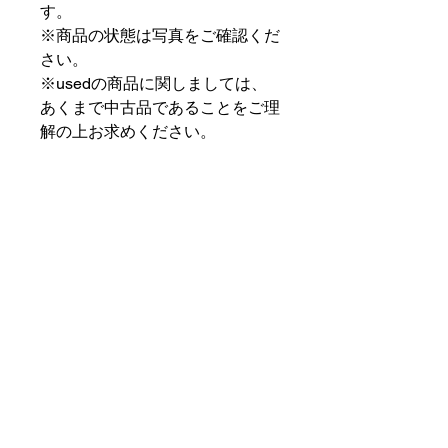
す。
※商品の状態は写真をご確認くだ
さい。
※usedの商品に関しましては、
あくまで中古品であることをご理
解の上お求めください。
⠀⠀⠀⠀⠀⠀⠀⠀⠀⠀⠀⠀
PAT MARKET IKEBUKURO
⠀⠀⠀⠀⠀⠀⠀⠀⠀⠀⠀⠀
✟ ✞ ✟ ✞ ✟✟ ✞ ✟ ✞ ✟✟ ✞ ✟ ✞
✟
PAT MARKET IKEBUKURO
東京都豊島区池袋2-32-3拾ビル102
OPEN 14:00 〜 CLOSE 20:00
Closed Day: Wednesday