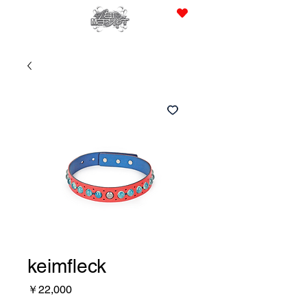
JPY (¥)
keimfleck
価
￥22,000
格