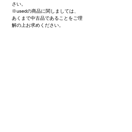
さい。
※usedの商品に関しましては、
あくまで中古品であることをご理
解の上お求めください。
⠀⠀⠀⠀⠀⠀⠀⠀⠀⠀⠀⠀
PAT MARKET IKEBUKURO
⠀⠀⠀⠀⠀⠀⠀⠀⠀⠀⠀⠀
✟ ✞ ✟ ✞ ✟✟ ✞ ✟ ✞ ✟✟ ✞ ✟ ✞
✟
PAT MARKET IKEBUKURO
東京都豊島区池袋2-32-3拾ビル102
OPEN 14:00 〜 CLOSE 20:00
Closed Day: Wednesday
SOCIAL
SUPPORT
Instagram
patmarket.ikebukuro@gmail.com