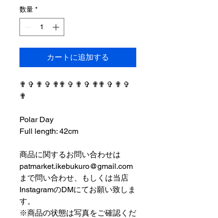
数量
*
カートに追加する
✟ ✞ ✟ ✞ ✟✟ ✞ ✟ ✞ ✟✟ ✞ ✟ ✞
✟
⠀⠀⠀⠀⠀⠀⠀⠀⠀⠀⠀⠀
Polar Day
Full length: 42cm
⠀⠀⠀⠀⠀⠀⠀⠀⠀⠀⠀⠀
商品に関するお問い合わせは
patmarket.ikebukuro@gmail.com
まで問い合わせ、もしくは当店
InstagramのDMにてお願い致しま
す。
※商品の状態は写真をご確認くだ