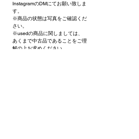
InstagramのDMにてお願い致しま
す。
※商品の状態は写真をご確認くだ
さい。
※usedの商品に関しましては、
あくまで中古品であることをご理
解の上お求めください。
⠀⠀⠀⠀⠀⠀⠀⠀⠀⠀⠀⠀
PAT MARKET IKEBUKURO
⠀⠀⠀⠀⠀⠀⠀⠀⠀⠀⠀⠀
✟ ✞ ✟ ✞ ✟✟ ✞ ✟ ✞ ✟✟ ✞ ✟ ✞
✟
PAT MARKET IKEBUKURO
東京都豊島区池袋2-32-3拾ビル102
OPEN 14:00 〜 CLOSE 20:00
Closed Day: Wednesday