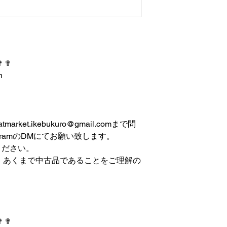
✞ ✟
n
et.ikebukuro@gmail.comまで問
gramのDMにてお願い致します。
ください。
は、あくまで中古品であることをご理解の
✞ ✟