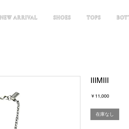
NEW ARRIVAL
SHOES
TOPS
BOT
IIIMIII
価
￥11,000
格
在庫なし