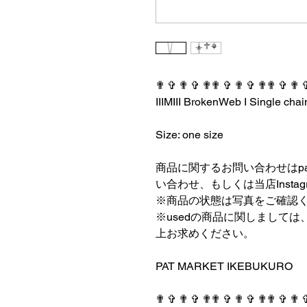
✟ ✞ ✟ ✞ ✟✟ ✞ ✟ ✞ ✟✟ ✞ ✟ 
IIIMIII BrokenWeb I Single chai
⠀⠀⠀⠀⠀⠀⠀⠀⠀⠀⠀⠀
Size: one size
⠀⠀⠀⠀⠀⠀⠀⠀⠀⠀⠀⠀
商品に関するお問い合わせはpatmark
い合わせ、もしくは当店Insta
※商品の状態は写真をご確認
※usedの商品に関しまして
上お求めください。
⠀⠀⠀⠀⠀⠀⠀⠀⠀⠀⠀⠀
PAT MARKET IKEBUKURO
⠀⠀⠀⠀⠀⠀⠀⠀⠀⠀⠀⠀
✟ ✞ ✟ ✞ ✟✟ ✞ ✟ ✞ ✟✟ ✞ ✟ 