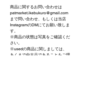
⠀⠀⠀⠀⠀⠀⠀⠀⠀⠀⠀⠀
商品に関するお問い合わせは
patmarket.ikebukuro@gmail.com
まで問い合わせ、もしくは当店
InstagramのDMにてお願い致しま
す。
※商品の状態は写真をご確認くだ
さい。
※usedの商品に関しましては、
あくまで中古品であることをご理
解の上お求めください。
⠀⠀⠀⠀⠀⠀⠀⠀⠀⠀⠀⠀
PAT MARKET IKEBUKURO
⠀⠀⠀⠀⠀⠀⠀⠀⠀⠀⠀⠀
✟ ✞ ✟ ✞ ✟✟ ✞ ✟ ✞ ✟✟ ✞ ✟ ✞
✟