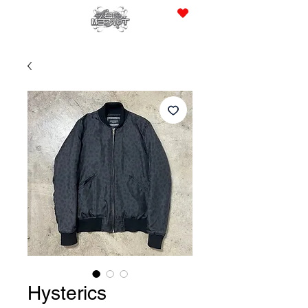
JPY (¥)
Hysterics