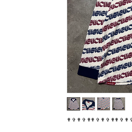
✟ ✞ ✟ ✞ ✟✟ ✞ ✟ ✞ ✟✟ ✞ ✟ 
⠀⠀⠀⠀⠀⠀⠀⠀⠀⠀⠀⠀