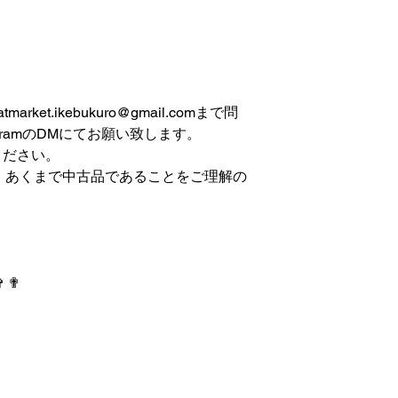
et.ikebukuro@gmail.comまで問
gramのDMにてお願い致します。
ください。
は、あくまで中古品であることをご理解の
✞ ✟
 IKEBUKURO