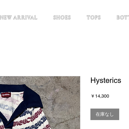
NEW ARRIVAL
SHOES
TOPS
BOT
Hysterics
価
￥14,300
格
在庫なし