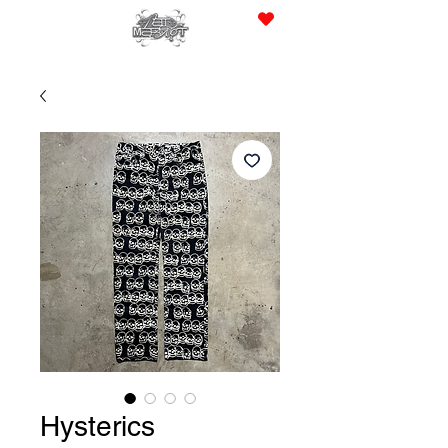
JPY (¥)
Hysterics