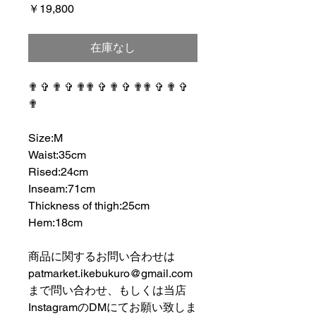
価
￥19,800
格
在庫なし
✟ ✞ ✟ ✞ ✟✟ ✞ ✟ ✞ ✟✟ ✞ ✟ ✞
✟
⠀⠀⠀⠀⠀⠀⠀⠀⠀⠀⠀⠀
Size:M
Waist:35cm
Rised:24cm
Inseam:71cm
Thickness of thigh:25cm
Hem:18cm
⠀⠀⠀⠀⠀⠀⠀⠀⠀⠀⠀⠀
商品に関するお問い合わせは
patmarket.ikebukuro@gmail.com
まで問い合わせ、もしくは当店
InstagramのDMにてお願い致しま