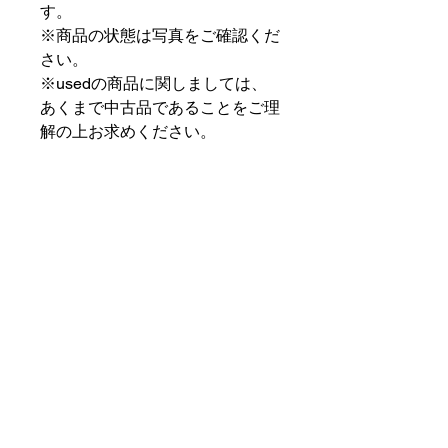
す。
※商品の状態は写真をご確認くだ
さい。
※usedの商品に関しましては、
あくまで中古品であることをご理
解の上お求めください。
⠀⠀⠀⠀⠀⠀⠀⠀⠀⠀⠀⠀
PAT MARKET IKEBUKURO
⠀⠀⠀⠀⠀⠀⠀⠀⠀⠀⠀⠀
✟ ✞ ✟ ✞ ✟✟ ✞ ✟ ✞ ✟✟ ✞ ✟ ✞
✟
PAT MARKET IKEBUKURO
東京都豊島区池袋2-32-3拾ビル102
OPEN 14:00 〜 CLOSE 20:00
Closed Day: Wednesday