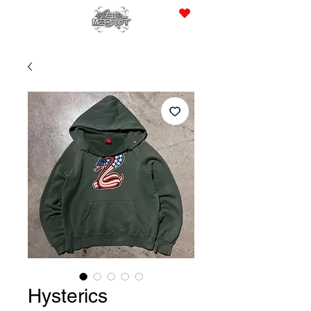
JPY (¥)
Hysterics