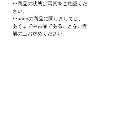
※商品の状態は写真をご確認くだ
さい。
※usedの商品に関しましては、
あくまで中古品であることをご理
解の上お求めください。
⠀⠀⠀⠀⠀⠀⠀⠀⠀⠀⠀⠀
PAT MARKET IKEBUKURO
⠀⠀⠀⠀⠀⠀⠀⠀⠀⠀⠀⠀
✟ ✞ ✟ ✞ ✟✟ ✞ ✟ ✞ ✟✟ ✞ ✟ ✞
✟
PAT MARKET IKEBUKURO
東京都豊島区池袋2-32-3拾ビル102
OPEN 14:00 〜 CLOSE 20:00
Closed Day: Wednesday
SOCIAL
SUPPORT