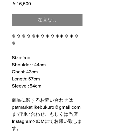
価
￥16,500
格
在庫なし
✟ ✞ ✟ ✞ ✟✟ ✞ ✟ ✞ ✟✟ ✞ ✟ ✞
✟
⠀⠀⠀⠀⠀⠀⠀⠀⠀⠀⠀⠀
Size:free
Shoulder : 44cm
Chest: 43cm
Length: 57cm
Sleeve : 54cm
⠀⠀⠀⠀⠀⠀⠀⠀⠀⠀⠀⠀
商品に関するお問い合わせは
patmarket.ikebukuro@gmail.com
まで問い合わせ、もしくは当店
InstagramのDMにてお願い致しま
す。