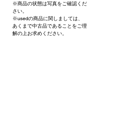
※商品の状態は写真をご確認くだ
さい。
※usedの商品に関しましては、
あくまで中古品であることをご理
解の上お求めください。
⠀⠀⠀⠀⠀⠀⠀⠀⠀⠀⠀⠀
PAT MARKET IKEBUKURO
⠀⠀⠀⠀⠀⠀⠀⠀⠀⠀⠀⠀
✟ ✞ ✟ ✞ ✟✟ ✞ ✟ ✞ ✟✟ ✞ ✟ ✞
✟
PAT MARKET IKEBUKURO
東京都豊島区池袋2-32-3拾ビル102
OPEN 14:00 〜 CLOSE 20:00
Closed Day: Wednesday
SOCIAL
SUPPORT