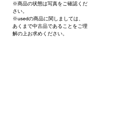
※商品の状態は写真をご確認くだ
さい。
※usedの商品に関しましては、
あくまで中古品であることをご理
解の上お求めください。
⠀⠀⠀⠀⠀⠀⠀⠀⠀⠀⠀⠀
PAT MARKET IKEBUKURO
⠀⠀⠀⠀⠀⠀⠀⠀⠀⠀⠀⠀
✟ ✞ ✟ ✞ ✟✟ ✞ ✟ ✞ ✟✟ ✞ ✟ ✞
✟
PAT MARKET IKEBUKURO
東京都豊島区池袋2-32-3拾ビル102
OPEN 14:00 〜 CLOSE 20:00
Closed Day: Wednesday
SOCIAL
SUPPORT