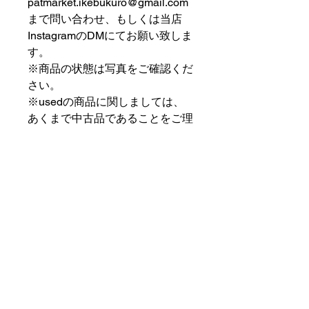
patmarket.ikebukuro@gmail.com
まで問い合わせ、もしくは当店
InstagramのDMにてお願い致しま
す。
※商品の状態は写真をご確認くだ
さい。
※usedの商品に関しましては、
あくまで中古品であることをご理
解の上お求めください。
⠀⠀⠀⠀⠀⠀⠀⠀⠀⠀⠀⠀
PAT MARKET IKEBUKURO
⠀⠀⠀⠀⠀⠀⠀⠀⠀⠀⠀⠀
✟ ✞ ✟ ✞ ✟✟ ✞ ✟ ✞ ✟✟ ✞ ✟ ✞
✟
PAT MARKET IKEBUKURO
東京都豊島区池袋2-32-3拾ビル102