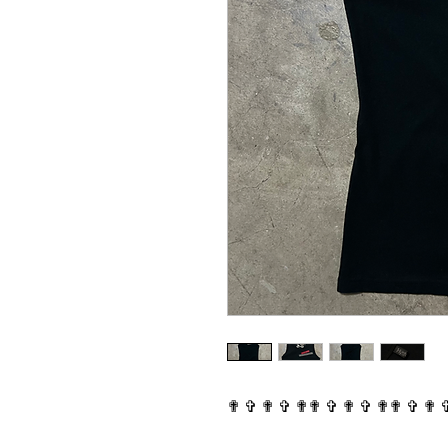
✟ ✞ ✟ ✞ ✟✟ ✞ ✟ ✞ ✟✟ ✞ ✟ 
⠀⠀⠀⠀⠀⠀⠀⠀⠀⠀⠀⠀