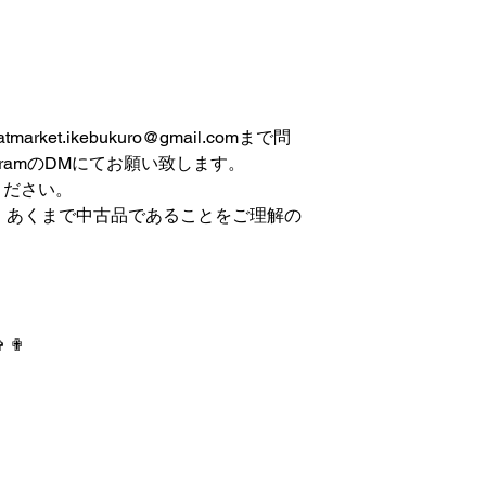
et.ikebukuro@gmail.comまで問
gramのDMにてお願い致します。
ください。
は、あくまで中古品であることをご理解の
✞ ✟
 IKEBUKURO