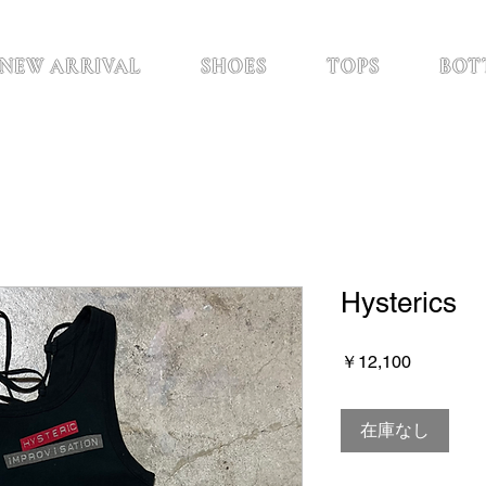
NEW ARRIVAL
SHOES
TOPS
BOT
Hysterics
価
￥12,100
格
在庫なし