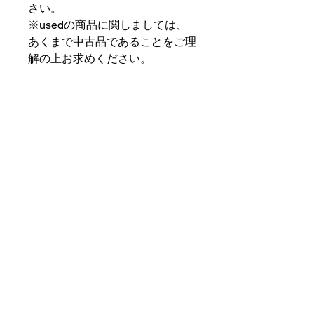
さい。
※usedの商品に関しましては、
あくまで中古品であることをご理
解の上お求めください。
⠀⠀⠀⠀⠀⠀⠀⠀⠀⠀⠀⠀
PAT MARKET IKEBUKURO
⠀⠀⠀⠀⠀⠀⠀⠀⠀⠀⠀⠀
✟ ✞ ✟ ✞ ✟✟ ✞ ✟ ✞ ✟✟ ✞ ✟ ✞
✟
PAT MARKET IKEBUKURO
東京都豊島区池袋2-32-3拾ビル102
OPEN 14:00 〜 CLOSE 20:00
Closed Day: Wednesday
SOCIAL
SUPPORT
Instagram
patmarket.ikebukuro@gmail.com