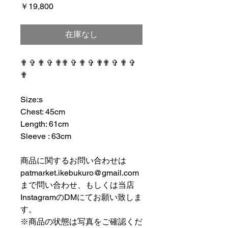
価
￥19,800
格
在庫なし
✟ ✞ ✟ ✞ ✟✟ ✞ ✟ ✞ ✟✟ ✞ ✟ ✞
✟
⠀⠀⠀⠀⠀⠀⠀⠀⠀⠀⠀⠀
Size:s
Chest: 45cm
Length: 61cm
Sleeve : 63cm
⠀⠀⠀⠀⠀⠀⠀⠀⠀⠀⠀⠀
商品に関するお問い合わせは
patmarket.ikebukuro@gmail.com
まで問い合わせ、もしくは当店
InstagramのDMにてお願い致しま
す。
※商品の状態は写真をご確認くだ