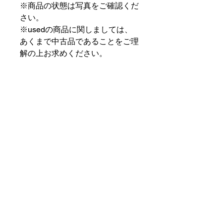
※商品の状態は写真をご確認くだ
さい。
※usedの商品に関しましては、
あくまで中古品であることをご理
解の上お求めください。
⠀⠀⠀⠀⠀⠀⠀⠀⠀⠀⠀⠀
PAT MARKET IKEBUKURO
⠀⠀⠀⠀⠀⠀⠀⠀⠀⠀⠀⠀
✟ ✞ ✟ ✞ ✟✟ ✞ ✟ ✞ ✟✟ ✞ ✟ ✞
✟
PAT MARKET IKEBUKURO
東京都豊島区池袋2-32-3拾ビル102
OPEN 14:00 〜 CLOSE 20:00
Closed Day: Wednesday
SOCIAL
SUPPORT