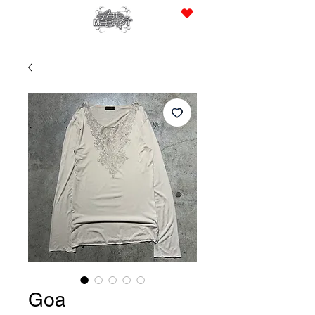
JPY (¥)
Goa