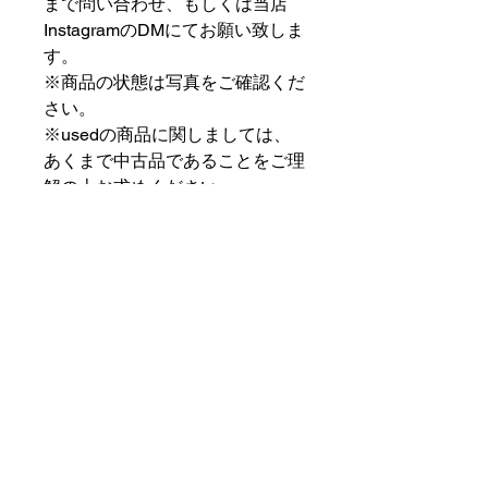
まで問い合わせ、もしくは当店
InstagramのDMにてお願い致しま
す。
※商品の状態は写真をご確認くだ
さい。
※usedの商品に関しましては、
あくまで中古品であることをご理
解の上お求めください。
⠀⠀⠀⠀⠀⠀⠀⠀⠀⠀⠀⠀
PAT MARKET IKEBUKURO
⠀⠀⠀⠀⠀⠀⠀⠀⠀⠀⠀⠀
✟ ✞ ✟ ✞ ✟✟ ✞ ✟ ✞ ✟✟ ✞ ✟ ✞
✟
PAT MARKET IKEBUKURO
東京都豊島区池袋2-32-3拾ビル102
OPEN 14:00 〜 CLOSE 20:00