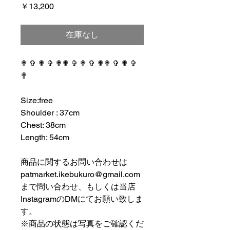
価
￥13,200
格
在庫なし
✟ ✞ ✟ ✞ ✟✟ ✞ ✟ ✞ ✟✟ ✞ ✟ ✞
✟
⠀⠀⠀⠀⠀⠀⠀⠀⠀⠀⠀⠀
Size:free
Shoulder : 37cm
Chest: 38cm
Length: 54cm
⠀⠀⠀⠀⠀⠀⠀⠀⠀⠀⠀⠀
商品に関するお問い合わせは
patmarket.ikebukuro@gmail.com
まで問い合わせ、もしくは当店
InstagramのDMにてお願い致しま
す。
※商品の状態は写真をご確認くだ