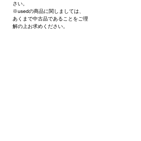
さい。
※usedの商品に関しましては、
あくまで中古品であることをご理
解の上お求めください。
⠀⠀⠀⠀⠀⠀⠀⠀⠀⠀⠀⠀
PAT MARKET IKEBUKURO
⠀⠀⠀⠀⠀⠀⠀⠀⠀⠀⠀⠀
✟ ✞ ✟ ✞ ✟✟ ✞ ✟ ✞ ✟✟ ✞ ✟ ✞
✟
PAT MARKET IKEBUKURO
東京都豊島区池袋2-32-3拾ビル102
OPEN 14:00 〜 CLOSE 20:00
Closed Day: Wednesday
SOCIAL
SUPPORT
Instagram
patmarket.ikebukuro@gmail.com