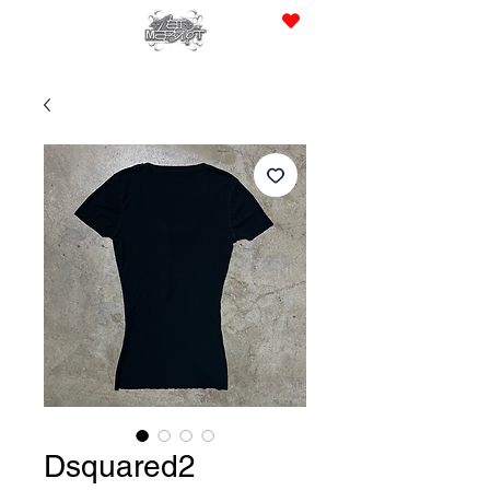
JPY (¥)
Dsquared2