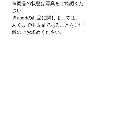
※商品の状態は写真をご確認くだ
さい。
※usedの商品に関しましては、
あくまで中古品であることをご理
解の上お求めください。
⠀⠀⠀⠀⠀⠀⠀⠀⠀⠀⠀⠀
PAT MARKET IKEBUKURO
⠀⠀⠀⠀⠀⠀⠀⠀⠀⠀⠀⠀
✟ ✞ ✟ ✞ ✟✟ ✞ ✟ ✞ ✟✟ ✞ ✟ ✞
✟
PAT MARKET IKEBUKURO
東京都豊島区池袋2-32-3拾ビル102
OPEN 14:00 〜 CLOSE 20:00
Closed Day: Wednesday
SOCIAL
SUPPORT