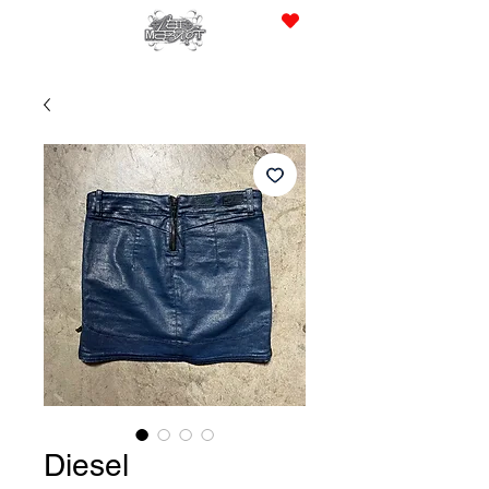
JPY (¥)
Diesel