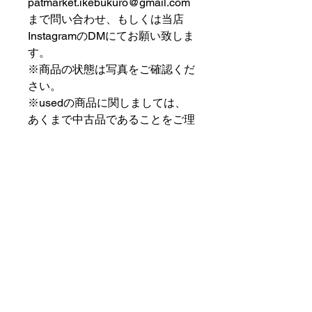
patmarket.ikebukuro@gmail.com
まで問い合わせ、もしくは当店
InstagramのDMにてお願い致しま
す。
※商品の状態は写真をご確認くだ
さい。
※usedの商品に関しましては、
あくまで中古品であることをご理
解の上お求めください。
⠀⠀⠀⠀⠀⠀⠀⠀⠀⠀⠀⠀
PAT MARKET IKEBUKURO
⠀⠀⠀⠀⠀⠀⠀⠀⠀⠀⠀⠀
✟ ✞ ✟ ✞ ✟✟ ✞ ✟ ✞ ✟✟ ✞ ✟ ✞
✟
PAT MARKET IKEBUKURO
東京都豊島区池袋2-32-3拾ビル102