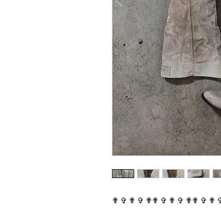
✟ ✞ ✟ ✞ ✟✟ ✞ ✟ ✞ ✟✟ ✞ ✟ 
⠀⠀⠀⠀⠀⠀⠀⠀⠀⠀⠀⠀