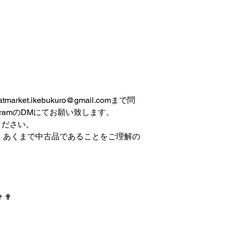
et.ikebukuro@gmail.comまで問
gramのDMにてお願い致します。
ください。
は、あくまで中古品であることをご理解の
✞ ✟