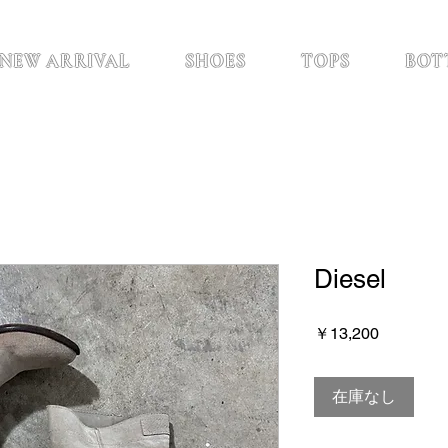
NEW ARRIVAL
SHOES
TOPS
BOT
Diesel
価
￥13,200
格
在庫なし