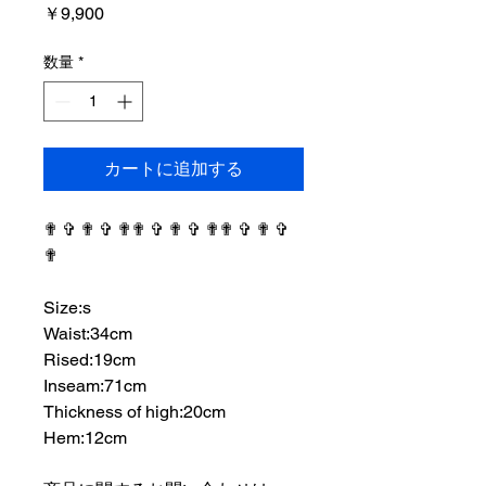
価
￥9,900
格
数量
*
カートに追加する
✟ ✞ ✟ ✞ ✟✟ ✞ ✟ ✞ ✟✟ ✞ ✟ ✞
✟
⠀⠀⠀⠀⠀⠀⠀⠀⠀⠀⠀⠀
Size:s
Waist:34cm
Rised:19cm
Inseam:71cm
Thickness of high:20cm
Hem:12cm
⠀⠀⠀⠀⠀⠀⠀⠀⠀⠀⠀⠀