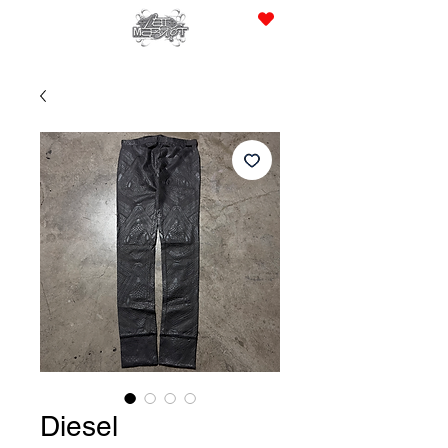
JPY (¥)
Diesel