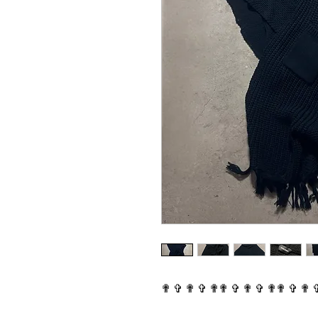
✟ ✞ ✟ ✞ ✟✟ ✞ ✟ ✞ ✟✟ ✞ ✟ 
⠀⠀⠀⠀⠀⠀⠀⠀⠀⠀⠀⠀