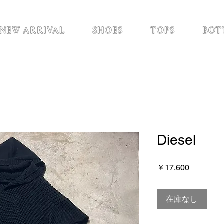
NEW ARRIVAL
SHOES
TOPS
BOT
Diesel
価
￥17,600
格
在庫なし