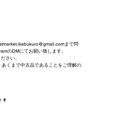
et.ikebukuro@gmail.comまで問
gramのDMにてお願い致します。
ください。
は、あくまで中古品であることをご理解の
✞ ✟