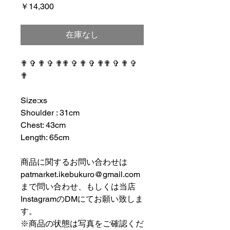
価
￥14,300
格
在庫なし
✟ ✞ ✟ ✞ ✟✟ ✞ ✟ ✞ ✟✟ ✞ ✟ ✞
✟
⠀⠀⠀⠀⠀⠀⠀⠀⠀⠀⠀⠀
Size:xs
Shoulder : 31cm
Chest: 43cm
Length: 65cm
⠀⠀⠀⠀⠀⠀⠀⠀⠀⠀⠀⠀
商品に関するお問い合わせは
patmarket.ikebukuro@gmail.com
まで問い合わせ、もしくは当店
InstagramのDMにてお願い致しま
す。
※商品の状態は写真をご確認くだ