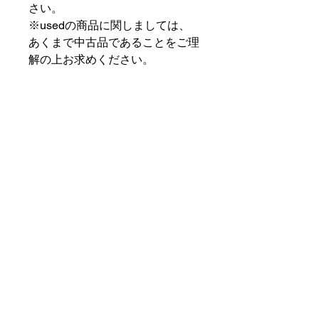
さい。
※usedの商品に関しましては、
あくまで中古品であることをご理
解の上お求めください。
⠀⠀⠀⠀⠀⠀⠀⠀⠀⠀⠀⠀
PAT MARKET IKEBUKURO
⠀⠀⠀⠀⠀⠀⠀⠀⠀⠀⠀⠀
✟ ✞ ✟ ✞ ✟✟ ✞ ✟ ✞ ✟✟ ✞ ✟ ✞
✟
PAT MARKET IKEBUKURO
東京都豊島区池袋2-32-3拾ビル102
OPEN 14:00 〜 CLOSE 20:00
Closed Day: Wednesday
SOCIAL
SUPPORT
Instagram
patmarket.ikebukuro@gmail.com