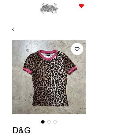
JPY (¥)
D&G