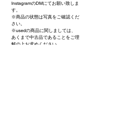
InstagramのDMにてお願い致しま
す。
※商品の状態は写真をご確認くだ
さい。
※usedの商品に関しましては、
あくまで中古品であることをご理
解の上お求めください。
⠀⠀⠀⠀⠀⠀⠀⠀⠀⠀⠀⠀
PAT MARKET IKEBUKURO
⠀⠀⠀⠀⠀⠀⠀⠀⠀⠀⠀⠀
✟ ✞ ✟ ✞ ✟✟ ✞ ✟ ✞ ✟✟ ✞ ✟ ✞
✟
PAT MARKET IKEBUKURO
東京都豊島区池袋2-32-3拾ビル102
OPEN 14:00 〜 CLOSE 20:00
Closed Day: Wednesday