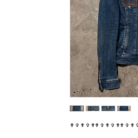
✟ ✞ ✟ ✞ ✟✟ ✞ ✟ ✞ ✟✟ ✞ ✟ 
⠀⠀⠀⠀⠀⠀⠀⠀⠀⠀⠀⠀