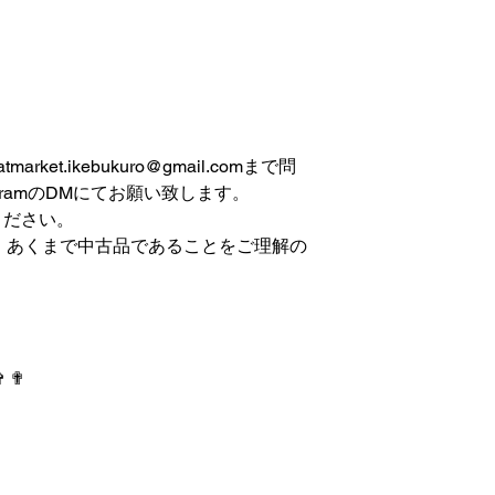
et.ikebukuro@gmail.comまで問
gramのDMにてお願い致します。
ください。
は、あくまで中古品であることをご理解の
✞ ✟