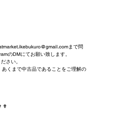
et.ikebukuro@gmail.comまで問
gramのDMにてお願い致します。
ください。
は、あくまで中古品であることをご理解の
✞ ✟