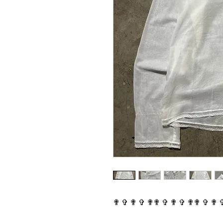
✟ ✞ ✟ ✞ ✟✟ ✞ ✟ ✞ ✟✟ ✞ ✟ 
⠀⠀⠀⠀⠀⠀⠀⠀⠀⠀⠀⠀