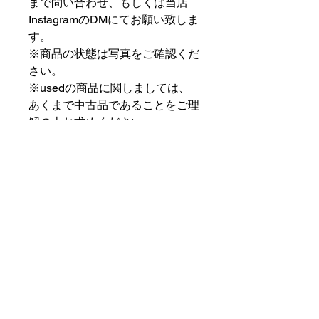
まで問い合わせ、もしくは当店
InstagramのDMにてお願い致しま
す。
※商品の状態は写真をご確認くだ
さい。
※usedの商品に関しましては、
あくまで中古品であることをご理
解の上お求めください。
⠀⠀⠀⠀⠀⠀⠀⠀⠀⠀⠀⠀
PAT MARKET IKEBUKURO
⠀⠀⠀⠀⠀⠀⠀⠀⠀⠀⠀⠀
✟ ✞ ✟ ✞ ✟✟ ✞ ✟ ✞ ✟✟ ✞ ✟ ✞
✟
PAT MARKET IKEBUKURO
東京都豊島区池袋2-32-3拾ビル102
OPEN 14:00 〜 CLOSE 20:00