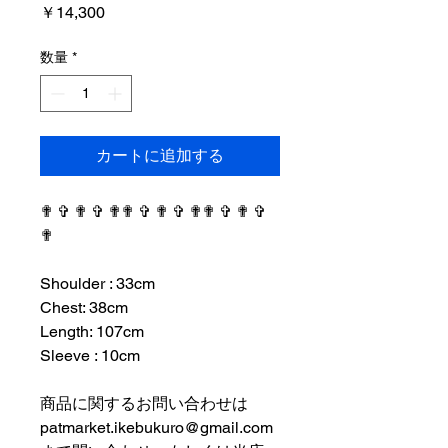
価
￥14,300
格
数量
*
カートに追加する
✟ ✞ ✟ ✞ ✟✟ ✞ ✟ ✞ ✟✟ ✞ ✟ ✞
✟
⠀⠀⠀⠀⠀⠀⠀⠀⠀⠀⠀⠀
Shoulder : 33cm
Chest: 38cm
Length: 107cm
Sleeve : 10cm
⠀⠀⠀⠀⠀⠀⠀⠀⠀⠀⠀⠀
商品に関するお問い合わせは
patmarket.ikebukuro@gmail.com