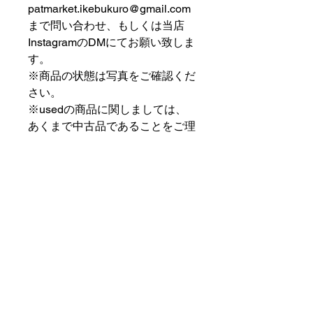
patmarket.ikebukuro@gmail.com
まで問い合わせ、もしくは当店
InstagramのDMにてお願い致しま
す。
※商品の状態は写真をご確認くだ
さい。
※usedの商品に関しましては、
あくまで中古品であることをご理
解の上お求めください。
⠀⠀⠀⠀⠀⠀⠀⠀⠀⠀⠀⠀
PAT MARKET IKEBUKURO
⠀⠀⠀⠀⠀⠀⠀⠀⠀⠀⠀⠀
✟ ✞ ✟ ✞ ✟✟ ✞ ✟ ✞ ✟✟ ✞ ✟ ✞
✟
PAT MARKET IKEBUKURO