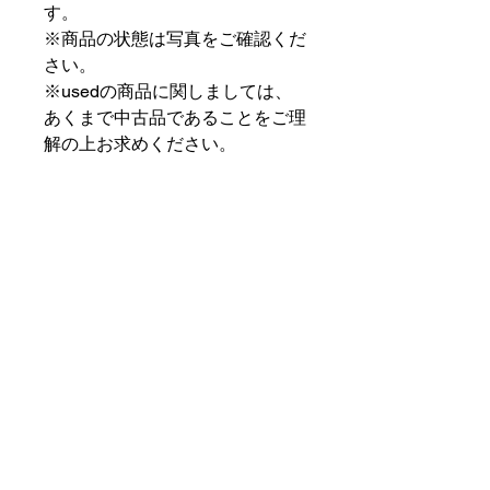
す。
※商品の状態は写真をご確認くだ
さい。
※usedの商品に関しましては、
あくまで中古品であることをご理
解の上お求めください。
⠀⠀⠀⠀⠀⠀⠀⠀⠀⠀⠀⠀
PAT MARKET IKEBUKURO
⠀⠀⠀⠀⠀⠀⠀⠀⠀⠀⠀⠀
✟ ✞ ✟ ✞ ✟✟ ✞ ✟ ✞ ✟✟ ✞ ✟ ✞
✟
PAT MARKET IKEBUKURO
東京都豊島区池袋2-32-3拾ビル102
OPEN 14:00 〜 CLOSE 20:00
Closed Day: Wednesday