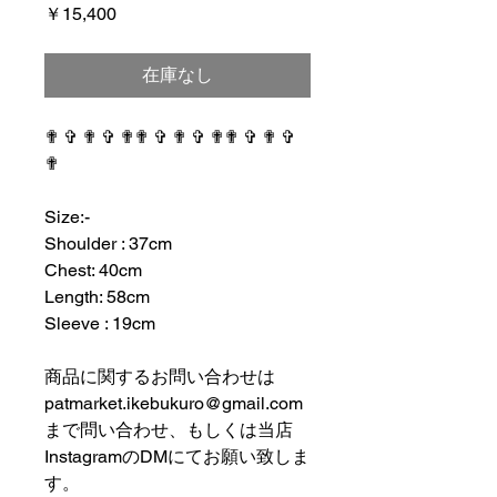
価
￥15,400
格
在庫なし
✟ ✞ ✟ ✞ ✟✟ ✞ ✟ ✞ ✟✟ ✞ ✟ ✞
✟
⠀⠀⠀⠀⠀⠀⠀⠀⠀⠀⠀⠀
Size:-
Shoulder : 37cm
Chest: 40cm
Length: 58cm
Sleeve : 19cm
⠀⠀⠀⠀⠀⠀⠀⠀⠀⠀⠀⠀
商品に関するお問い合わせは
patmarket.ikebukuro@gmail.com
まで問い合わせ、もしくは当店
InstagramのDMにてお願い致しま
す。