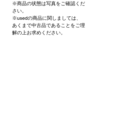
※商品の状態は写真をご確認くだ
さい。
※usedの商品に関しましては、
あくまで中古品であることをご理
解の上お求めください。
⠀⠀⠀⠀⠀⠀⠀⠀⠀⠀⠀⠀
PAT MARKET IKEBUKURO
⠀⠀⠀⠀⠀⠀⠀⠀⠀⠀⠀⠀
✟ ✞ ✟ ✞ ✟✟ ✞ ✟ ✞ ✟✟ ✞ ✟ ✞
✟
PAT MARKET IKEBUKURO
東京都豊島区池袋2-32-3拾ビル102
OPEN 14:00 〜 CLOSE 20:00
Closed Day: Wednesday
SOCIAL
SUPPORT