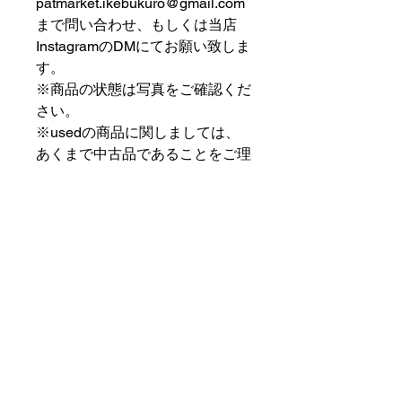
patmarket.ikebukuro@gmail.com
まで問い合わせ、もしくは当店
InstagramのDMにてお願い致しま
す。
※商品の状態は写真をご確認くだ
さい。
※usedの商品に関しましては、
あくまで中古品であることをご理
解の上お求めください。
⠀⠀⠀⠀⠀⠀⠀⠀⠀⠀⠀⠀
PAT MARKET IKEBUKURO
⠀⠀⠀⠀⠀⠀⠀⠀⠀⠀⠀⠀
✟ ✞ ✟ ✞ ✟✟ ✞ ✟ ✞ ✟✟ ✞ ✟ ✞
✟
PAT MARKET IKEBUKURO
東京都豊島区池袋2-32-3拾ビル102