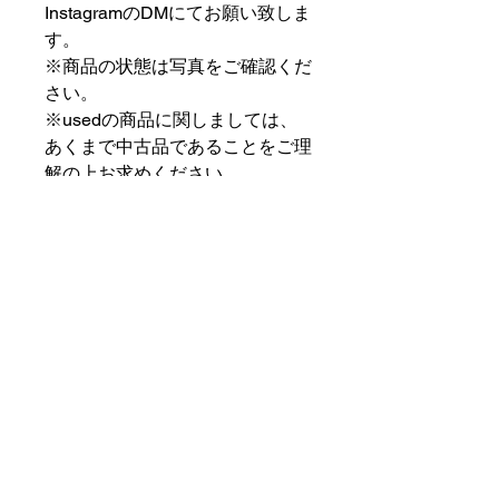
InstagramのDMにてお願い致しま
す。
※商品の状態は写真をご確認くだ
さい。
※usedの商品に関しましては、
あくまで中古品であることをご理
解の上お求めください。
⠀⠀⠀⠀⠀⠀⠀⠀⠀⠀⠀⠀
PAT MARKET IKEBUKURO
⠀⠀⠀⠀⠀⠀⠀⠀⠀⠀⠀⠀
✟ ✞ ✟ ✞ ✟✟ ✞ ✟ ✞ ✟✟ ✞ ✟ ✞
✟
PAT MARKET IKEBUKURO
東京都豊島区池袋2-32-3拾ビル102
OPEN 14:00 〜 CLOSE 20:00
Closed Day: Wednesday