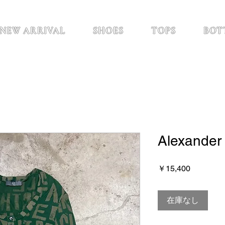
NEW ARRIVAL
SHOES
TOPS
BOT
Alexander
価
￥15,400
格
在庫なし