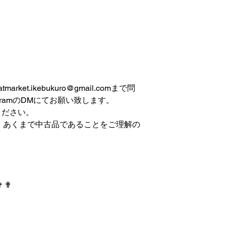
et.ikebukuro@gmail.comまで問
gramのDMにてお願い致します。
ください。
は、あくまで中古品であることをご理解の
✞ ✟