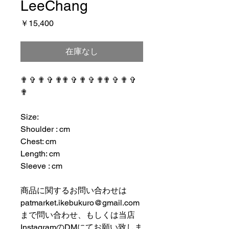
LeeChang
価
￥15,400
格
在庫なし
✟ ✞ ✟ ✞ ✟✟ ✞ ✟ ✞ ✟✟ ✞ ✟ ✞
✟
⠀⠀⠀⠀⠀⠀⠀⠀⠀⠀⠀⠀
Size:
Shoulder : cm
Chest: cm
Length: cm
Sleeve : cm
⠀⠀⠀⠀⠀⠀⠀⠀⠀⠀⠀⠀
商品に関するお問い合わせは
patmarket.ikebukuro@gmail.com
まで問い合わせ、もしくは当店
InstagramのDMにてお願い致しま